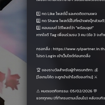
1️⃣ กด Like โพสต์นี้ และกดติดตามเพจ
2️⃣ กด Share โพสต์นี้ไปที่หน้าเฟซบุ๊กส่วน
3️⃣ คอมเมนต์ ใต้โพสต์ว่า "พร้อมลุย!"
หากใจดี Tag เพื่อนร่วมรบ 3 คน (ข้อ 3 จะทำห
กรอกลิ้ง : https://www.rylpartner.in
โปรด Login เข้าเว็บไซต์ก่อนกดลิ้ง
🏆 ของรางวัลสำหรับผู้ทำครบกติกา: 💰
[ไอเทมโค้ด จะถูกนำเข้าไอดีของท่าน] ⚔️
⚠️ หมดเขตกิจกรรม: 05/02/2026 💬
แจกทุกคน (ที่ทำครบตามเงื่อนไข) หลังจบก