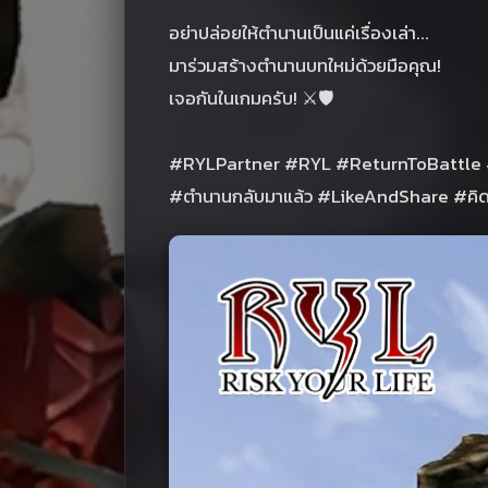
อย่าปล่อยให้ตำนานเป็นแค่เรื่องเล่า...
มาร่วมสร้างตำนานบทใหม่ด้วยมือคุณ!
เจอกันในเกมครับ! ⚔️🛡️
#RYLPartner #RYL #ReturnToBattle
#ตำนานกลับมาแล้ว #LikeAndShare #คิดถ