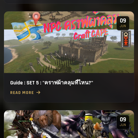
09
JUN
Guide : SET 5 : "คราฟผ้าคลุมที่ไหน?"
READ MORE
09
JUN